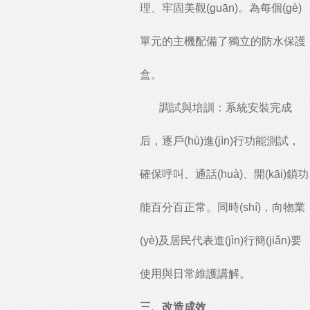
理、牢固美觀(guān)。為每個(gè)
單元的主機配備了獨立的防水保護
盒。
調試與培訓：系統安裝完成
后，逐戶(hù)進(jìn)行功能測試，
確保呼叫、通話(huà)、開(kāi)鎖功
能百分百正常。同時(shí)，向物業
(yè)及居民代表進(jìn)行簡(jiǎn)要
使用與日常維護講解。
三、改造成效