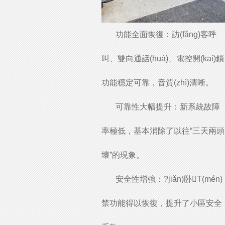
功能全面恢復：訪(fǎng)客呼
叫、雙向通話(huà)、電控開(kāi)鎖
功能穩定可靠，音質(zhì)清晰。
可靠性大幅提升：新系統故障
率極低，基本消除了以往“三天兩頭
壞”的現象。
安全性增強：?jiǎn)卧T(mén)
禁功能得以恢復，提升了小區安全