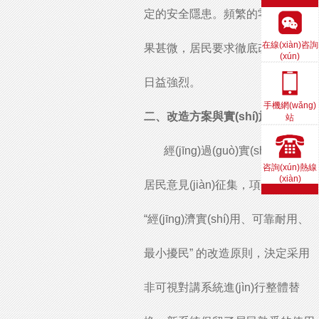
定的安全隱患。頻繁的零星維修效
在線(xiàn)咨詢
果甚微，居民要求徹底改造的呼聲
(xún)
日益強烈。
手機網(wǎng)
二、改造方案與實(shí)施
站
經(jīng)過(guò)實(shí)地勘察與
咨詢(xún)熱線
(xiàn)
居民意見(jiàn)征集，項目組制定了
“經(jīng)濟實(shí)用、可靠耐用、
最小擾民” 的改造原則，決定采用
非可視對講系統進(jìn)行整體替