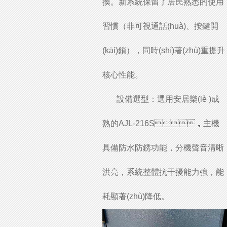
換。新系統保留了居民熟悉的使用
習慣（非可視通話(huà)、按鍵開
(kāi)鎖），同時(shí)著(zhù)重提升
核心性能。
設備選型：選用安居樂(lè )成
熟的AJL-216S，主機
具備防水防銹功能，分機聲音清晰
洪亮，系統整體抗干擾能力強，能
耗顯著(zhù)降低。