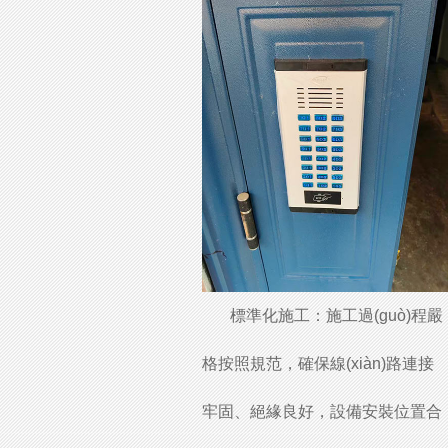
標準化施工：施工過(guò)程嚴
格按照規范，確保線(xiàn)路連接
牢固、絕緣良好，設備安裝位置合